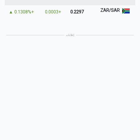
ZAR/SAR
▲
+0.1308%
+0.0003
0.2297
إعلانات