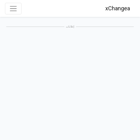
xChangea
إعلانات