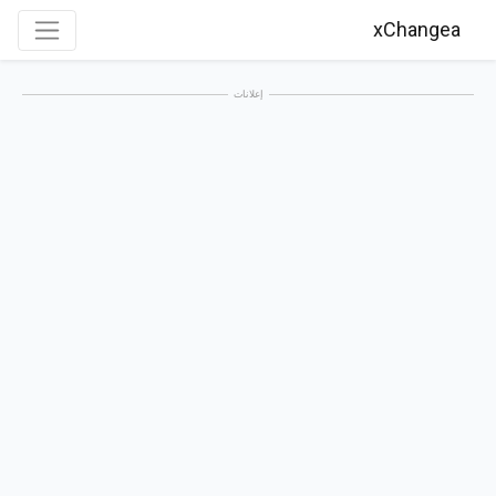
xChangea
إعلانات