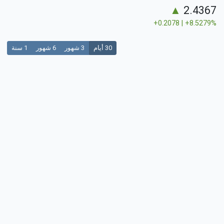
▲
2.4367
+0.2078 | +8.5279%
30 أيام
3 شهور
6 شهور
1 سنة