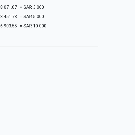
38 071.07
=
SAR
3 000
63 451.78
=
SAR
5 000
6 903.55
=
SAR
10 000