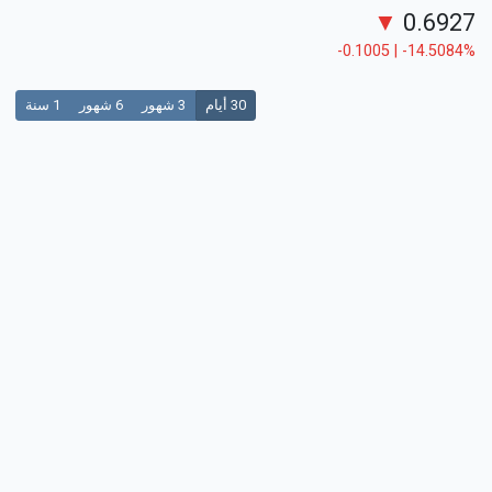
▼
0.6927
-0.1005 | -14.5084%
30 أيام
3 شهور
6 شهور
1 سنة