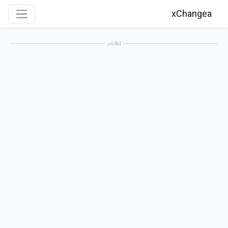
xChangea
إعلانات