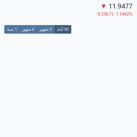
▼
11.9477
-0.1367 | -1.1442%
30 أيام
3 شهور
6 شهور
1 سنة