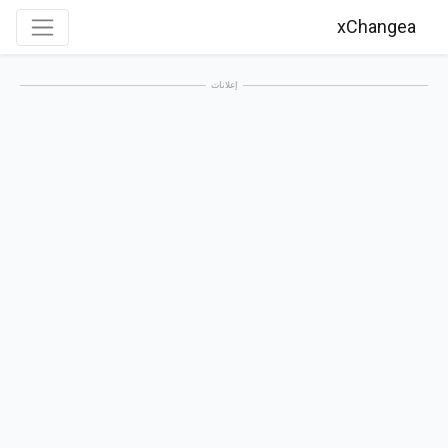
xChangea
إعلانات