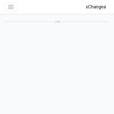
xChangea
إعلانات