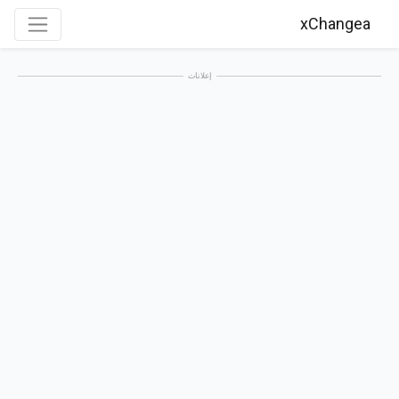
xChangea
إعلانات