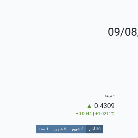
- سنة
▲
0.4309
+0.0044 | +1.0211%
30 أيام
3 شهور
6 شهور
1 سنة