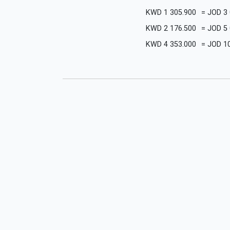
KWD
1 305.900
=
JOD
3
KWD
2 176.500
=
JOD
5
KWD
4 353.000
=
JOD
1