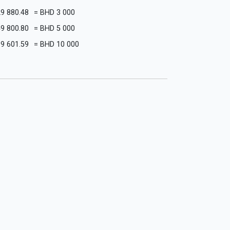
29 880.48
=
BHD
3 000
49 800.80
=
BHD
5 000
99 601.59
=
BHD
10 000