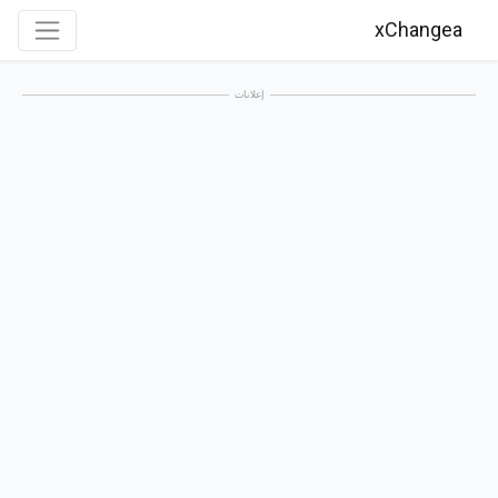
xChangea
إعلانات