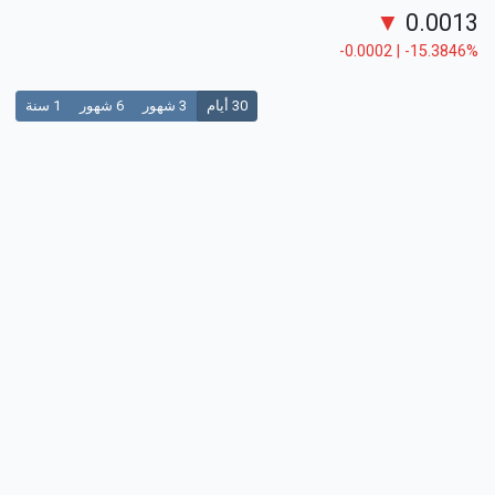
▼
0.0013
-0.0002 | -15.3846%
30 أيام
3 شهور
6 شهور
1 سنة