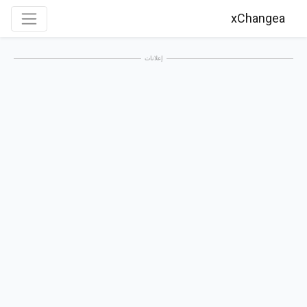
xChangea
إعلانات