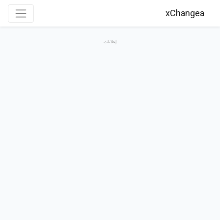
xChangea
إعلانات