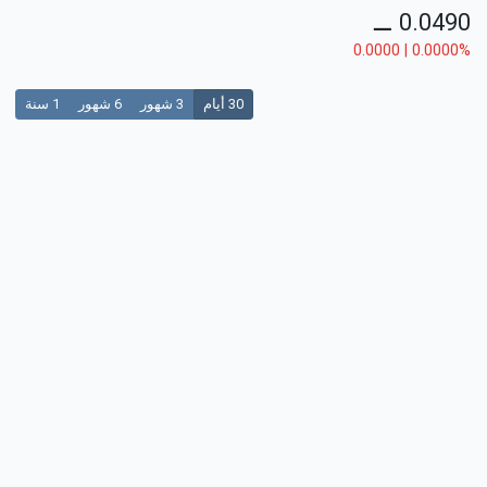
⚊
0.0490
0.0000 | 0.0000%
30 أيام
3 شهور
6 شهور
1 سنة