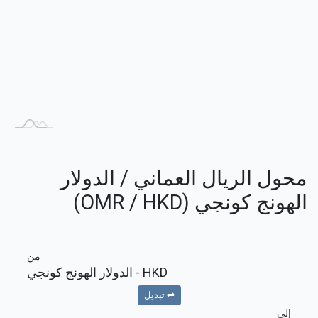
محول الريال العماني / الدولار
الهونج كونجي (OMR / HKD)
من
HKD
- الدولار الهونج كونجي
⇌ تبديل
إلى