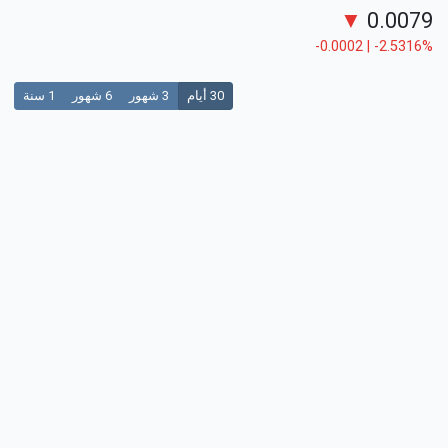
▼
0.0079
-0.0002 | -2.5316%
30 أيام
3 شهور
6 شهور
1 سنة