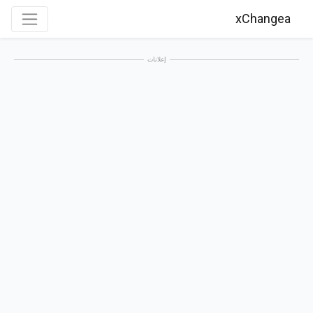
xChangea
إعلانات