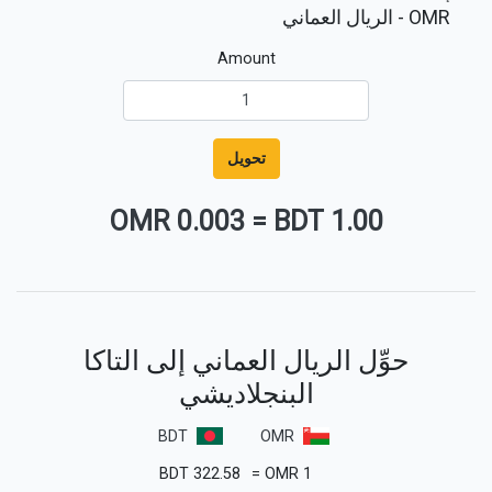
OMR
- الريال العماني
Amount
تحويل
0.003 OMR
=
1.00 BDT
حوِّل الريال العماني إلى التاكا
البنجلاديشي
BDT
OMR
BDT
322.58
=
OMR
1