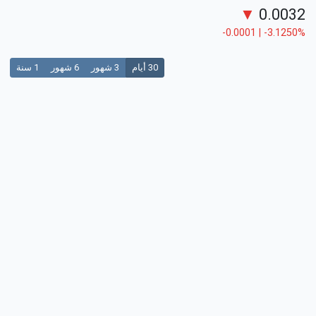
▼
0.0032
-0.0001 | -3.1250%
30 أيام
3 شهور
6 شهور
1 سنة