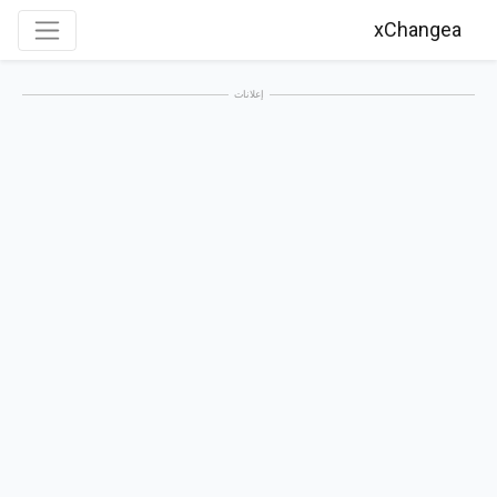
xChangea
إعلانات