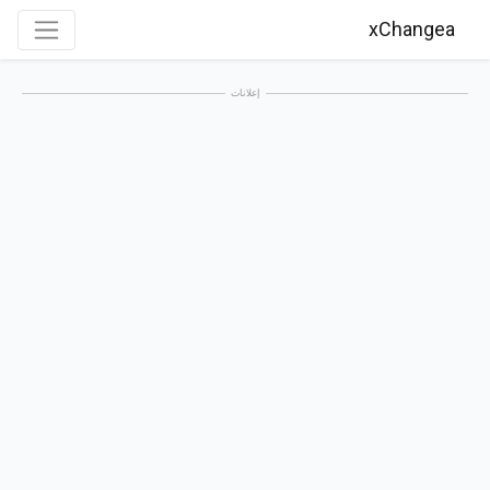
xChangea
إعلانات