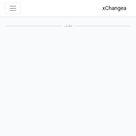
xChangea
إعلانات