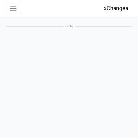
xChangea
إعلانات