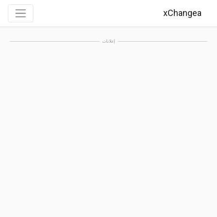
xChangea
إعلانات