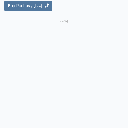
إتصل بـBnp Paribas
إعلانات