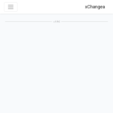
xChangea
إعلانات