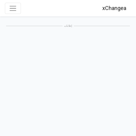
xChangea
إعلانات