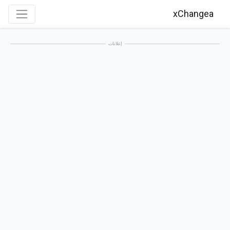
xChangea
إعلانات