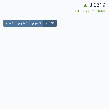
▲
0.0319
+0.0007 | +2.1944%
30 أيام
3 شهور
6 شهور
1 سنة