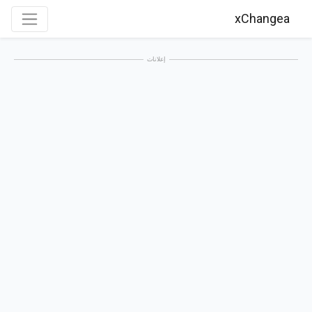
xChangea
إعلانات