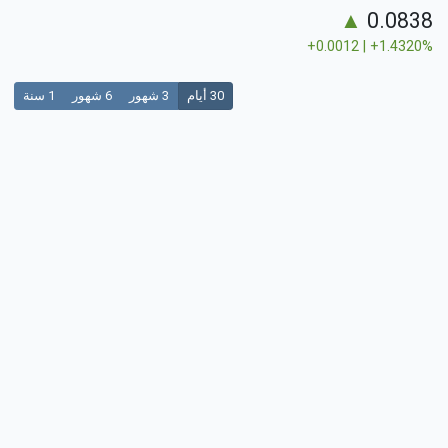
▲
0.0838
+0.0012 | +1.4320%
30 أيام
3 شهور
6 شهور
1 سنة