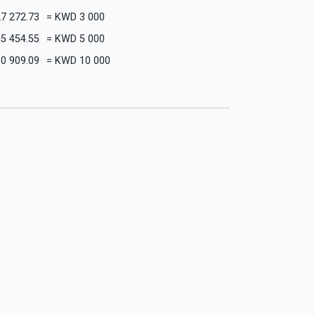
27 272.73
=
KWD
3 000
45 454.55
=
KWD
5 000
90 909.09
=
KWD
10 000