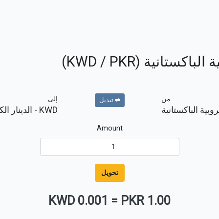
ستانية (KWD / PKR)
من
إلى
⇌ تبديل
روبية الباكستانية
KWD
- الدينار ال
Amount
تحويل
0.001 KWD
=
1.00 PKR