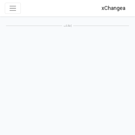
xChangea
إعلانات