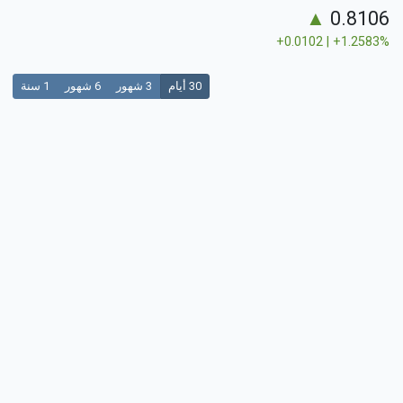
▲
0.8106
+0.0102 | +1.2583%
30 أيام
3 شهور
6 شهور
1 سنة