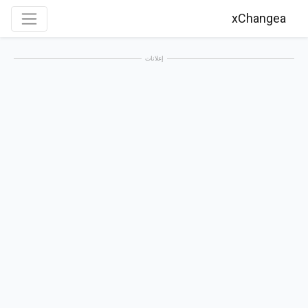
xChangea
إعلانات