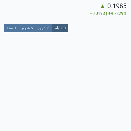
▲
0.1985
+0.0193 | +9.7229%
30 أيام
3 شهور
6 شهور
1 سنة