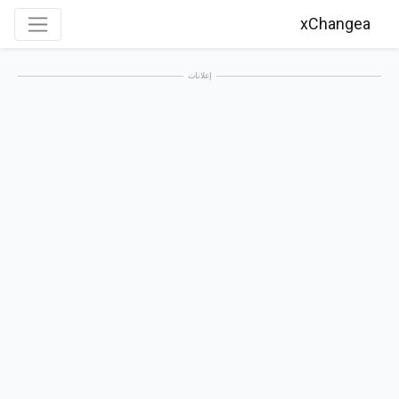
xChangea
إعلانات