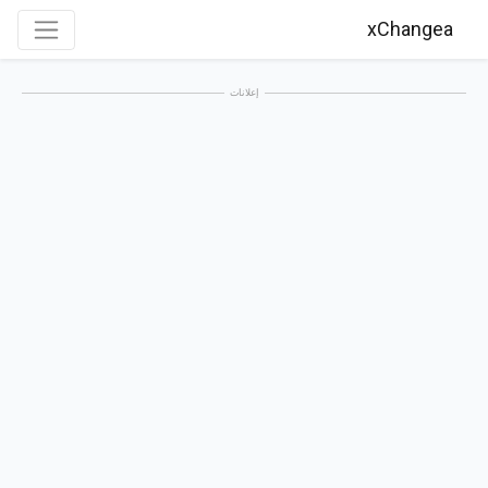
xChangea
إعلانات