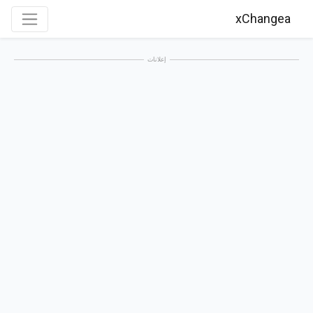
xChangea
إعلانات