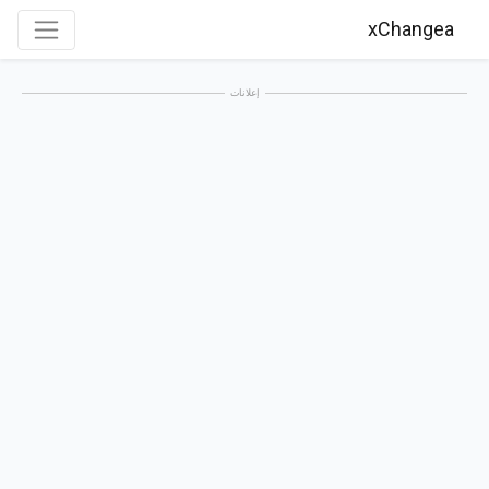
xChangea
إعلانات