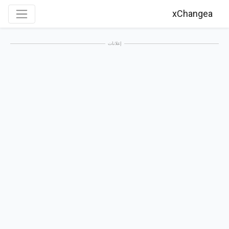
xChangea
إعلانات