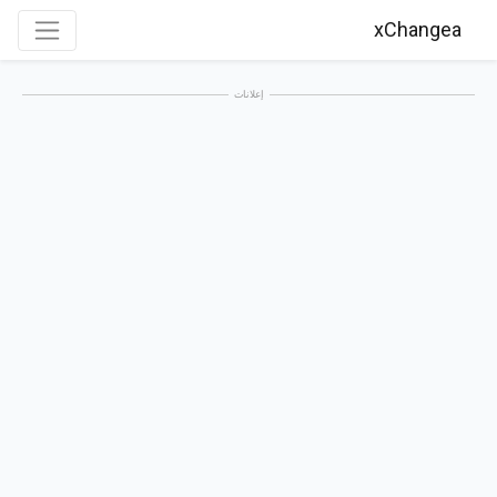
xChangea
إعلانات