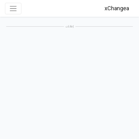
xChangea
إعلانات