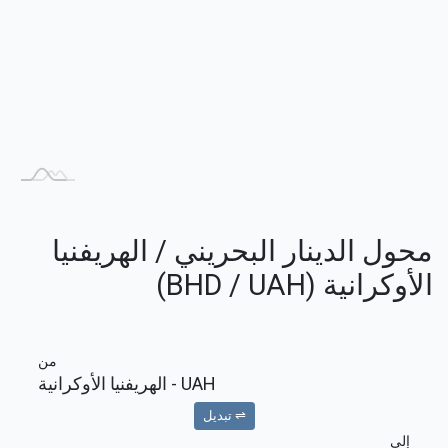
محول الدينار البحريني / الهريفنيا
الأوكرانية (BHD / UAH)
من
UAH
- الهريفنيا الأوكرانية
⇌ تبديل
إلى