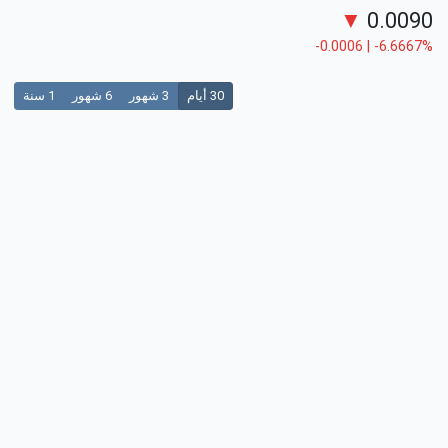
▼
0.0090
-0.0006 | -6.6667%
30 أيام
3 شهور
6 شهور
1 سنة