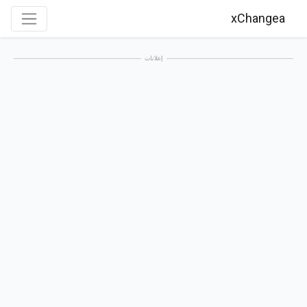
xChangea
إعلانات