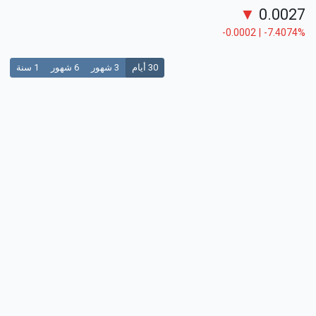
▼
0.0027
-0.0002 | -7.4074%
30 أيام
3 شهور
6 شهور
1 سنة