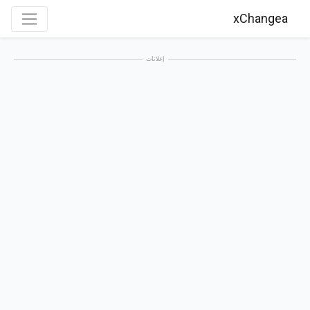
xChangea
إعلانات