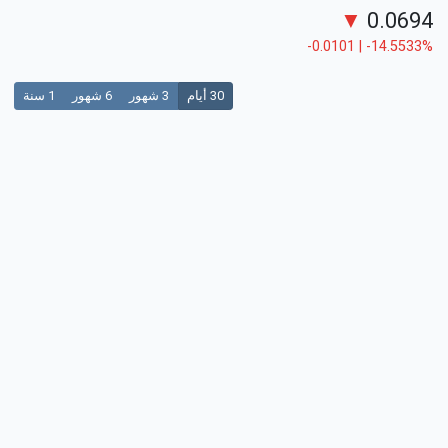
▼
0.0694
-0.0101 | -14.5533%
30 أيام
3 شهور
6 شهور
1 سنة