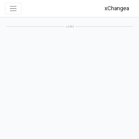
xChangea
إعلانات