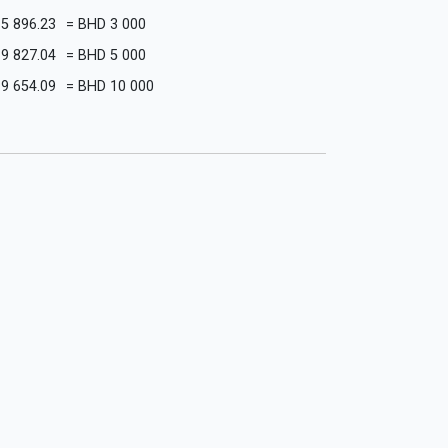
5 896.23
=
BHD
3 000
9 827.04
=
BHD
5 000
19 654.09
=
BHD
10 000