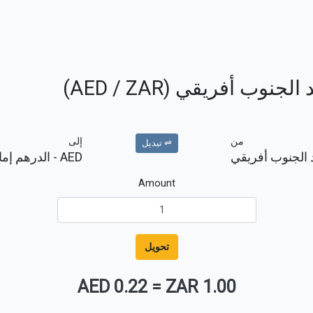
وب أفريقي (AED / ZAR)
من
إلى
⇌ تبديل
د الجنوب أفريقي
AED
- الدرهم إما
Amount
تحويل
0.22 AED
=
1.00 ZAR