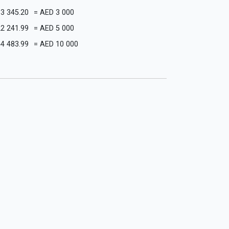
13 345.20
=
AED
3 000
22 241.99
=
AED
5 000
44 483.99
=
AED
10 000