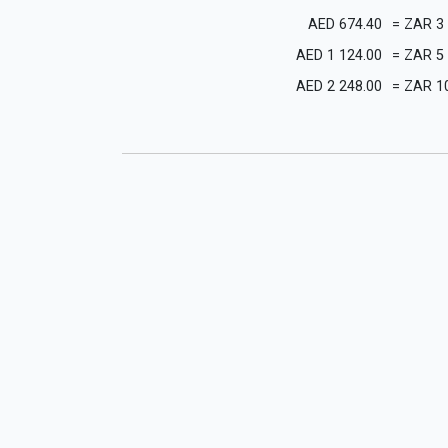
AED
674.40
=
ZAR
3
AED
1 124.00
=
ZAR
5
AED
2 248.00
=
ZAR
1