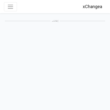
xChangea
إعلانات