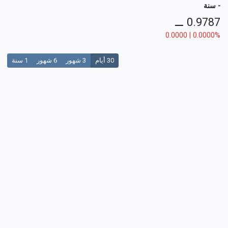
- سنة
⚊
0.9787
0.0000 | 0.0000%
30 أيام
3 شهور
6 شهور
1 سنة