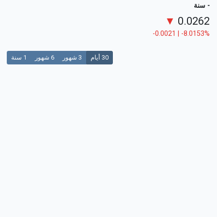
- سنة
▼
0.0262
-0.0021 | -8.0153%
30 أيام
3 شهور
6 شهور
1 سنة