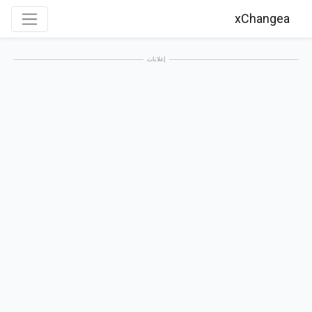
xChangea
إعلانات