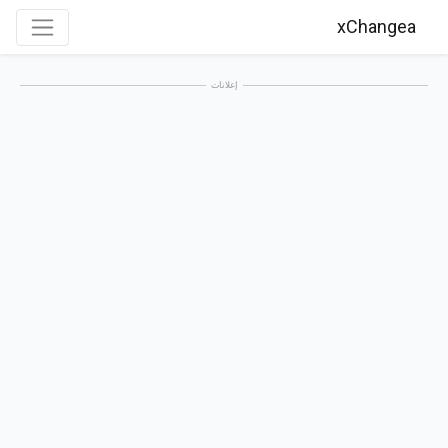
xChangea
إعلانات