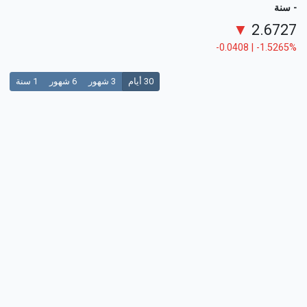
- سنة
▼
2.6727
-0.0408 | -1.5265%
30 أيام
3 شهور
6 شهور
1 سنة